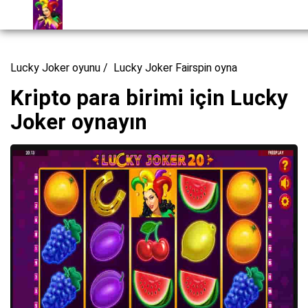
Lucky Joker oyunu
/
Lucky Joker Fairspin oyna
Kripto para birimi için Lucky
Joker oynayın