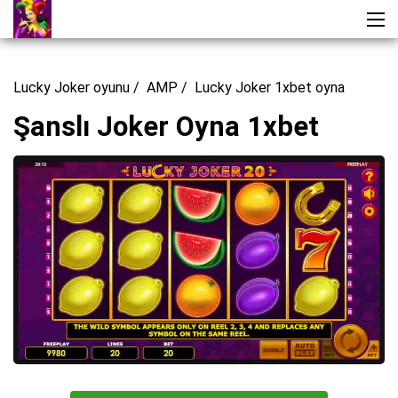
Lucky Joker oyunu
/
AMP
/
Lucky Joker 1xbet oyna
Şanslı Joker Oyna 1xbet