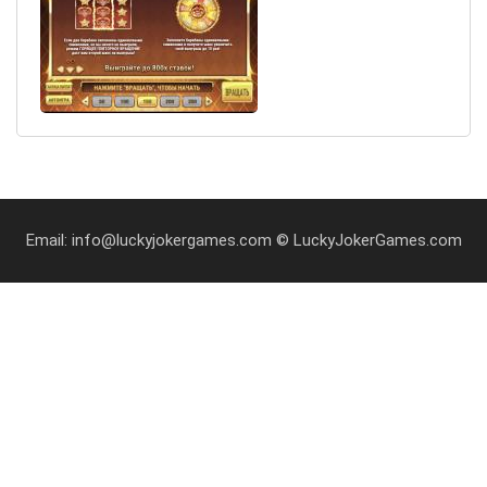
Email:
info@luckyjokergames.com
©
LuckyJokerGames.com