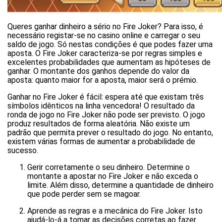
Queres ganhar dinheiro a sério no Fire Joker? Para isso, é
necessário registar-se no casino online e carregar o seu
saldo de jogo. Só nestas condições é que podes fazer uma
aposta. O Fire Joker caracteriza-se por regras simples e
excelentes probabilidades que aumentam as hipóteses de
ganhar. O montante dos ganhos depende do valor da
aposta: quanto maior for a aposta, maior será o prémio.
Ganhar no Fire Joker é fácil: espera até que existam três
símbolos idênticos na linha vencedora! O resultado da
ronda de jogo no Fire Joker não pode ser previsto. O jogo
produz resultados de forma aleatória. Não existe um
padrão que permita prever o resultado do jogo. No entanto,
existem várias formas de aumentar a probabilidade de
sucesso.
Gerir corretamente o seu dinheiro. Determine o
montante a apostar no Fire Joker e não exceda o
limite. Além disso, determine a quantidade de dinheiro
que pode perder sem se magoar.
Aprende as regras e a mecânica do Fire Joker. Isto
ajudá-lo-á a tomar as decisões corretas ao fazer