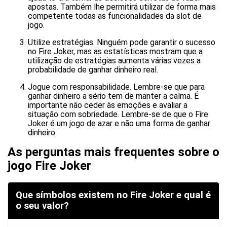
apostas. Também lhe permitirá utilizar de forma mais
competente todas as funcionalidades da slot de
jogo.
Utilize estratégias. Ninguém pode garantir o sucesso
no Fire Joker, mas as estatísticas mostram que a
utilização de estratégias aumenta várias vezes a
probabilidade de ganhar dinheiro real.
Jogue com responsabilidade. Lembre-se que para
ganhar dinheiro a sério tem de manter a calma. É
importante não ceder às emoções e avaliar a
situação com sobriedade. Lembre-se de que o Fire
Joker é um jogo de azar e não uma forma de ganhar
dinheiro.
As perguntas mais frequentes sobre o
jogo Fire Joker
Que símbolos existem no Fire Joker e qual é
o seu valor?