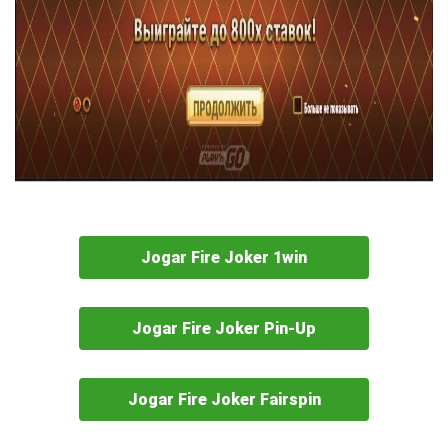
Jogar Fire Joker 1win
Jogar Fire Joker Pin-Up
Jogar Fire Joker Fairspin