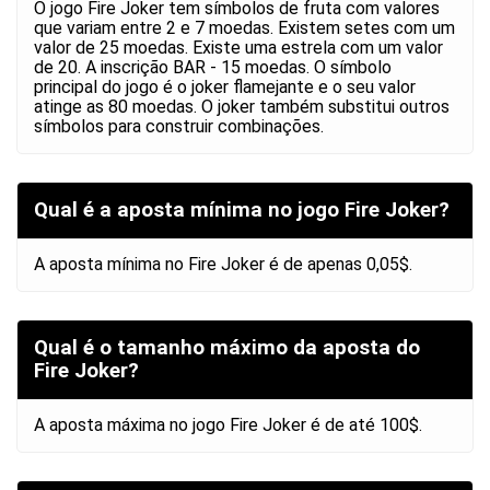
O jogo Fire Joker tem símbolos de fruta com valores
que variam entre 2 e 7 moedas. Existem setes com um
valor de 25 moedas. Existe uma estrela com um valor
de 20. A inscrição BAR - 15 moedas. O símbolo
principal do jogo é o joker flamejante e o seu valor
atinge as 80 moedas. O joker também substitui outros
símbolos para construir combinações.
Qual é a aposta mínima no jogo Fire Joker?
A aposta mínima no Fire Joker é de apenas 0,05$.
Qual é o tamanho máximo da aposta do
Fire Joker?
A aposta máxima no jogo Fire Joker é de até 100$.