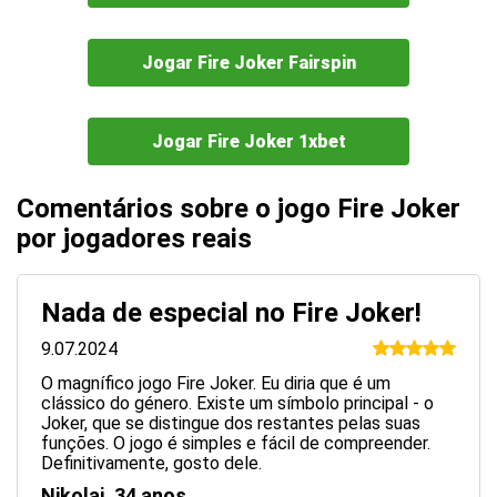
Jogar Fire Joker Fairspin
Jogar Fire Joker 1xbet
Comentários sobre o jogo Fire Joker
por jogadores reais
Nada de especial no Fire Joker!
9.07.2024
O magnífico jogo Fire Joker. Eu diria que é um
clássico do género. Existe um símbolo principal - o
Joker, que se distingue dos restantes pelas suas
funções. O jogo é simples e fácil de compreender.
Definitivamente, gosto dele.
Nikolai, 34 anos