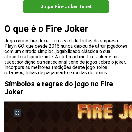
Jogar Fire Joker 1xbet
O que é o Fire Joker
Jogo online Fire Joker - uma slot de frutas da empresa
Play'n GO, que desde 2016 nunca deixou de atrair jogadores
com um enredo simples, jogabilidade clássica e sua
atmosfera hipnotizante. A slot machine Fire Joker é um
sucessor digno da sensacional série de jogos sobre o joker.
Incorpora as melhores tradições deste jogo: rolos
rotativos, linhas de pagamento e rondas de bónus.
Símbolos e regras do jogo no Fire
Joker