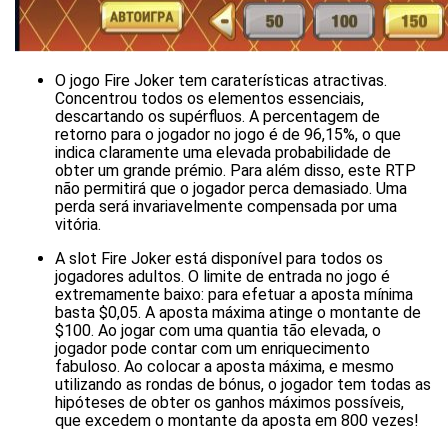
O jogo Fire Joker tem caraterísticas atractivas.
Concentrou todos os elementos essenciais,
descartando os supérfluos. A percentagem de
retorno para o jogador no jogo é de 96,15%, o que
indica claramente uma elevada probabilidade de
obter um grande prémio. Para além disso, este RTP
não permitirá que o jogador perca demasiado. Uma
perda será invariavelmente compensada por uma
vitória.
A slot Fire Joker está disponível para todos os
jogadores adultos. O limite de entrada no jogo é
extremamente baixo: para efetuar a aposta mínima
basta $0,05. A aposta máxima atinge o montante de
$100. Ao jogar com uma quantia tão elevada, o
jogador pode contar com um enriquecimento
fabuloso. Ao colocar a aposta máxima, e mesmo
utilizando as rondas de bónus, o jogador tem todas as
hipóteses de obter os ganhos máximos possíveis,
que excedem o montante da aposta em 800 vezes!