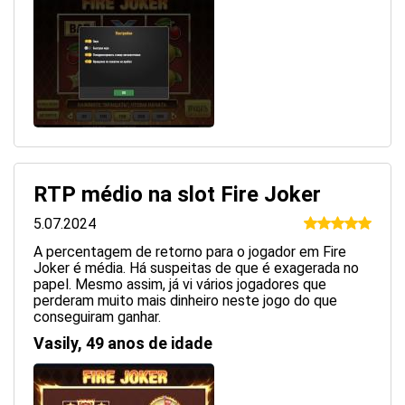
RTP médio na slot Fire Joker
5.07.2024
A percentagem de retorno para o jogador em Fire
Joker é média. Há suspeitas de que é exagerada no
papel. Mesmo assim, já vi vários jogadores que
perderam muito mais dinheiro neste jogo do que
conseguiram ganhar.
Vasily, 49 anos de idade