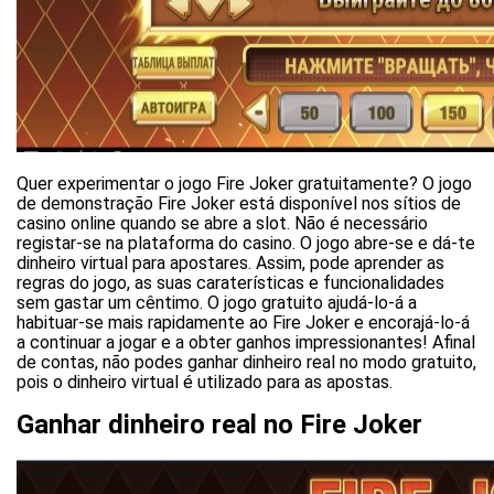
Quer experimentar o jogo Fire Joker gratuitamente? O jogo
de demonstração Fire Joker está disponível nos sítios de
casino online quando se abre a slot. Não é necessário
registar-se na plataforma do casino. O jogo abre-se e dá-te
dinheiro virtual para apostares. Assim, pode aprender as
regras do jogo, as suas caraterísticas e funcionalidades
sem gastar um cêntimo. O jogo gratuito ajudá-lo-á a
habituar-se mais rapidamente ao Fire Joker e encorajá-lo-á
a continuar a jogar e a obter ganhos impressionantes! Afinal
de contas, não podes ganhar dinheiro real no modo gratuito,
pois o dinheiro virtual é utilizado para as apostas.
Ganhar dinheiro real no Fire Joker