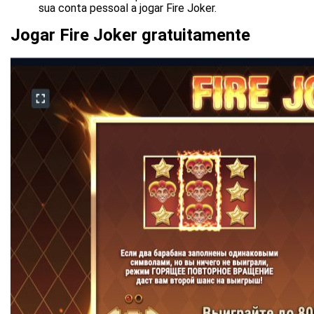
sua conta pessoal a jogar Fire Joker.
Jogar Fire Joker gratuitamente